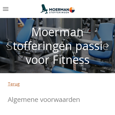
Ga
direct
naar
de
Moerman
K
hoofdinhoud
offeringen passie
voor Fitness
Terug
Algemene voorwaarden