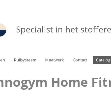
Specialist in het stoffe
ren
Ruilsysteem
Maatwerk
Contact
Catalog
hnogym Home Fit