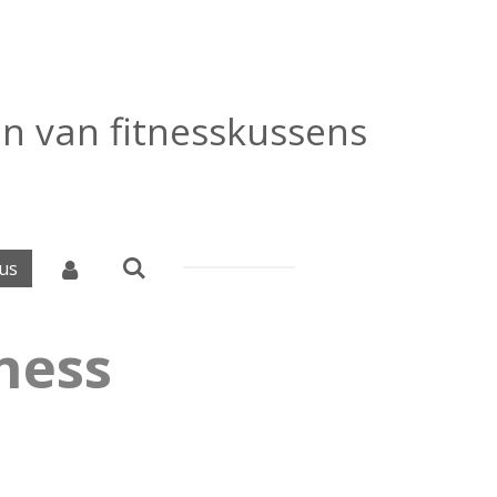
ren van fitnesskussens
us
ness