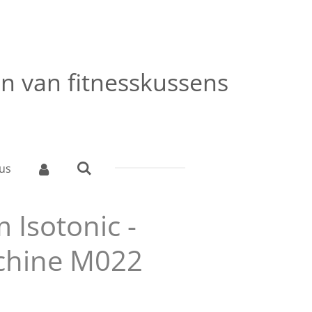
ren van fitnesskussens
us
Isotonic -
chine M022