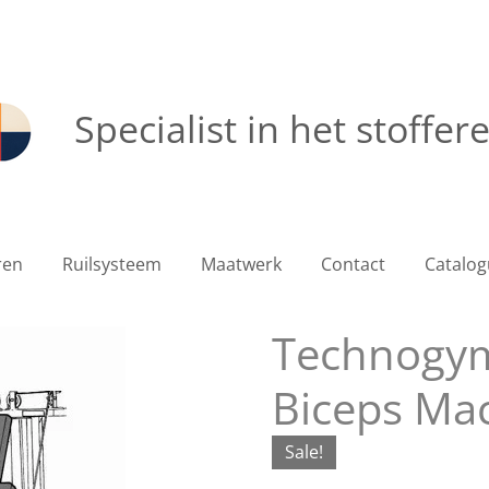
Specialist in het stoffe
ren
Ruilsysteem
Maatwerk
Contact
Catalog
Technogym 
Biceps Ma
Sale!