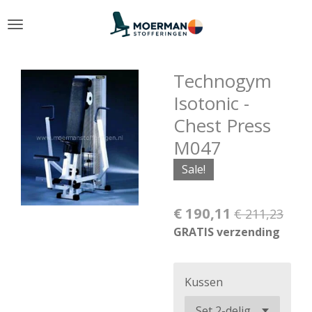
Ga
direct
naar
de
Technogym
hoofdinhoud
Isotonic -
Chest Press
M047
Sale!
€ 190,11
€ 211,23
GRATIS verzending
Kussen